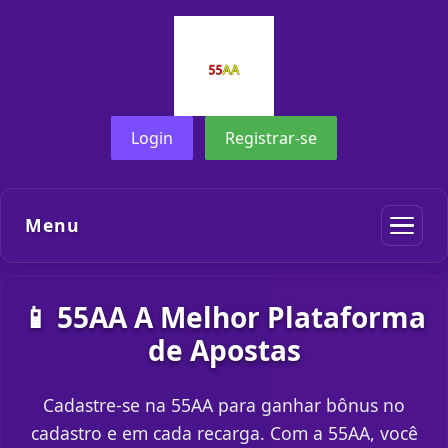
Login
Registrar-se
Menu
📱 55AA A Melhor Plataforma
de Apostas
Cadastre-se na 55AA para ganhar bônus no
cadastro e em cada recarga. Com a 55AA, você