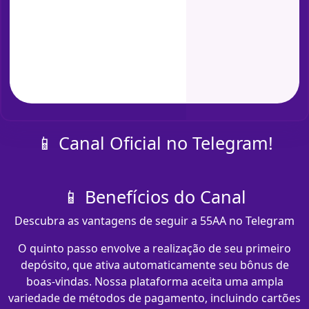
📱 Canal Oficial no Telegram!
📱 Benefícios do Canal
Descubra as vantagens de seguir a 55AA no Telegram
O quinto passo envolve a realização de seu primeiro
depósito, que ativa automaticamente seu bônus de
boas-vindas. Nossa plataforma aceita uma ampla
variedade de métodos de pagamento, incluindo cartões