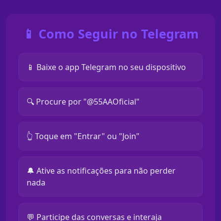
📱 Como Seguir no Telegram
📱 Baixe o app Telegram no seu dispositivo
🔍 Procure por "@55AAOficial"
👆 Toque em "Entrar" ou "Join"
🔔 Ative as notificações para não perder
nada
💬 Participe das conversas e interaja