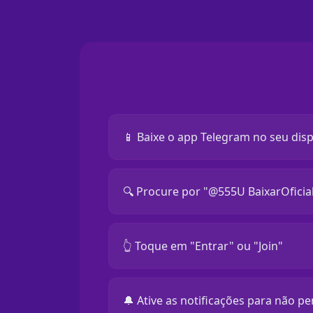
📱 Baixe o app Telegram no seu disp
🔍 Procure por "@555U BaixarOficia
👆 Toque em "Entrar" ou "Join"
🔔 Ative as notificações para não p