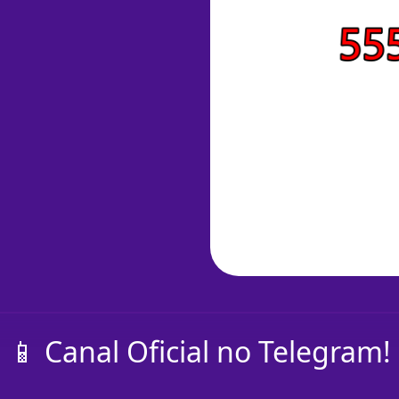
📱 Canal Oficial no Telegram!