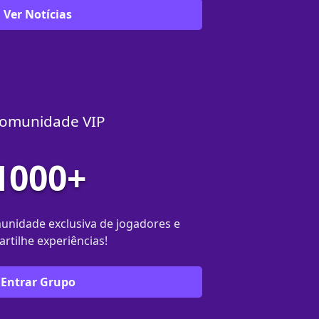
Ver Notícias
Comunidade VIP
1000+
unidade exclusiva de jogadores e
rtilhe experiências!
Entrar Grupo