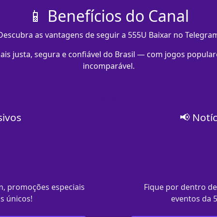
📱 Benefícios do Canal
Descubra as vantagens de seguir a 555U Baixar no Telegra
ais justa, segura e confiável do Brasil — com jogos popula
incomparável.
sivos
📢 Notí
m, promoções especiais
Fique por dentro d
s únicos!
eventos da 