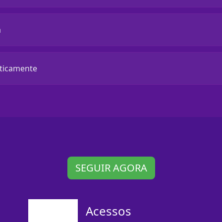
a
aticamente
SEGUIR AGORA
Acessos