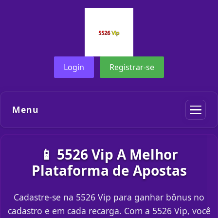
Login
Registrar-se
Menu
📱 5526 Vip A Melhor
Plataforma de Apostas
Cadastre-se na 5526 Vip para ganhar bônus no
cadastro e em cada recarga. Com a 5526 Vip, você