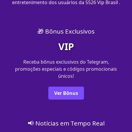
entretenimento dos usuários da 5526 Vip Brasil .
🎁 Bônus Exclusivos
VIP
Receba bônus exclusivos do Telegram,
promoções especiais e códigos promocionais
únicos!
Ver Bônus
📢 Notícias em Tempo Real