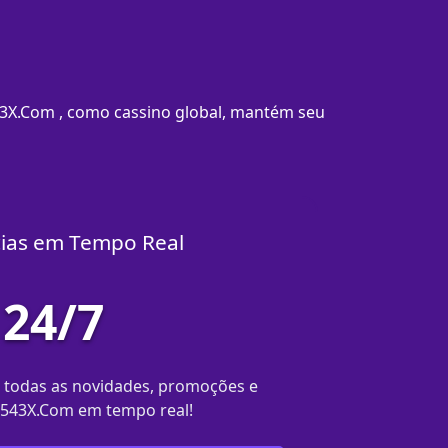
3X.Com , como cassino global, mantém seu
cias em Tempo Real
24/7
e todas as novidades, promoções e
 543X.Com em tempo real!