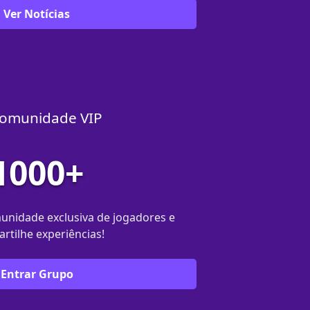
Ver Notícias
Comunidade VIP
1000+
unidade exclusiva de jogadores e
rtilhe experiências!
Entrar Grupo