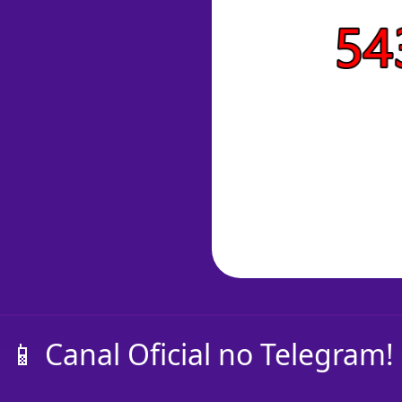
📱 Canal Oficial no Telegram!