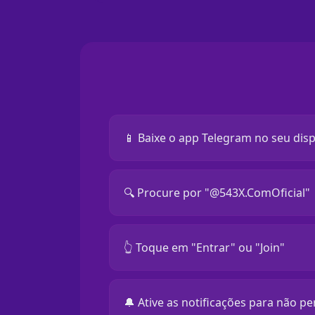
📱 Baixe o app Telegram no seu disp
🔍 Procure por "@543X.ComOficial"
👆 Toque em "Entrar" ou "Join"
🔔 Ative as notificações para não p