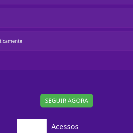
a
aticamente
SEGUIR AGORA
Acessos