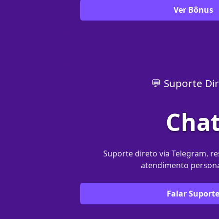
Ver Bônus
💬 Suporte Di
Cha
Suporte direto via Telegram, r
atendimento persona
Falar Suport