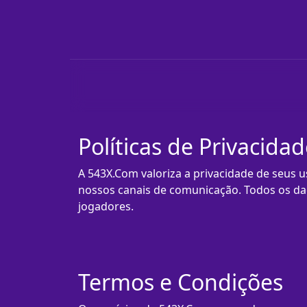
Políticas de Privacida
A 543X.Com valoriza a privacidade de seus 
nossos canais de comunicação. Todos os dad
jogadores.
Termos e Condições