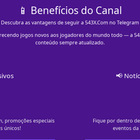
📱 Benefícios do Canal
Descubra as vantagens de seguir a 543X.Com no Telegram
ferecendo jogos novos aos jogadores do mundo todo — a 54
conteúdo sempre atualizado.
sivos
📢 Notí
m, promoções especiais
Fique por dentro d
s únicos!
eventos da