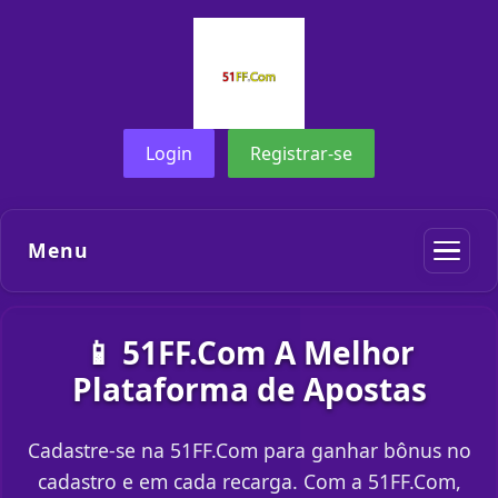
Login
Registrar-se
Menu
📱 51FF.Com A Melhor
Plataforma de Apostas
Cadastre-se na 51FF.Com para ganhar bônus no
cadastro e em cada recarga. Com a 51FF.Com,