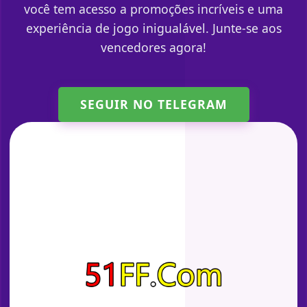
você tem acesso a promoções incríveis e uma
experiência de jogo inigualável. Junte-se aos
vencedores agora!
SEGUIR NO TELEGRAM