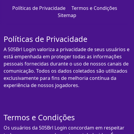
Políticas de Privacidade
Termos e Condições
Sitemap
Políticas de Privacidade
A 505Brl Login valoriza a privacidade de seus usuários e
está empenhada em proteger todas as informações
pessoais fornecidas durante o uso de nossos canais de
comunicação. Todos os dados coletados são utilizados
exclusivamente para fins de melhoria contínua da
experiência de nossos jogadores.
Termos e Condições
Os usuários da 505Brl Login concordam em respeitar