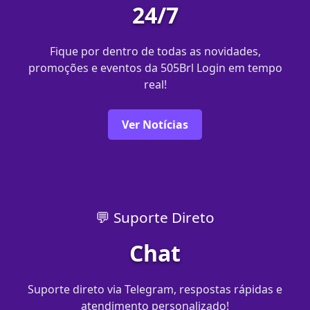
24/7
Fique por dentro de todas as novidades,
promoções e eventos da 505Brl Login em tempo
real!
Ver Notícias
💬 Suporte Direto
Chat
Suporte direto via Telegram, respostas rápidas e
atendimento personalizado!