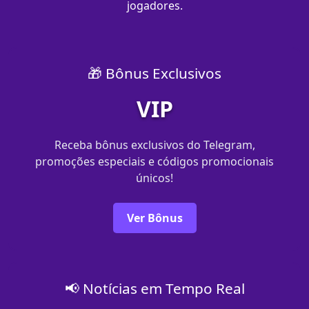
jogadores.
🎁 Bônus Exclusivos
VIP
Receba bônus exclusivos do Telegram,
promoções especiais e códigos promocionais
únicos!
Ver Bônus
📢 Notícias em Tempo Real