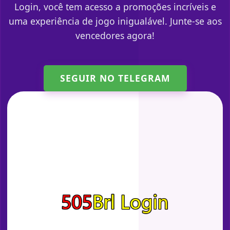
Login, você tem acesso a promoções incríveis e
uma experiência de jogo inigualável. Junte-se aos
vencedores agora!
SEGUIR NO TELEGRAM