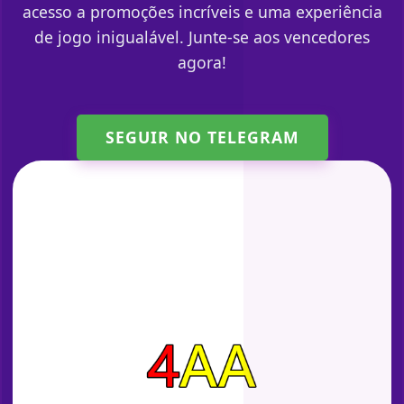
acesso a promoções incríveis e uma experiência
de jogo inigualável. Junte-se aos vencedores
agora!
SEGUIR NO TELEGRAM