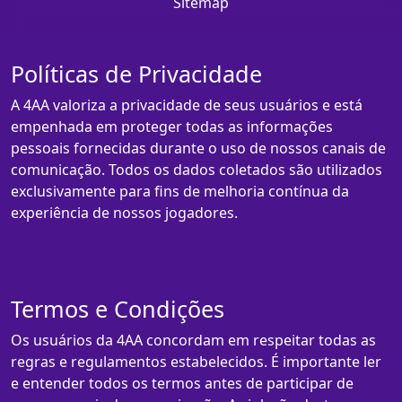
Sitemap
Políticas de Privacidade
A 4AA valoriza a privacidade de seus usuários e está
empenhada em proteger todas as informações
pessoais fornecidas durante o uso de nossos canais de
comunicação. Todos os dados coletados são utilizados
exclusivamente para fins de melhoria contínua da
experiência de nossos jogadores.
Termos e Condições
Os usuários da 4AA concordam em respeitar todas as
regras e regulamentos estabelecidos. É importante ler
e entender todos os termos antes de participar de