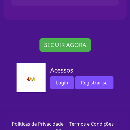
SEGUIR AGORA
Acessos
Login
Registrar-se
Políticas de Privacidade
Termos e Condições