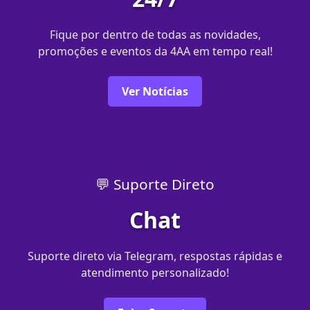
Fique por dentro de todas as novidades,
promoções e eventos da 4AA em tempo real!
Ver Notícias
💬 Suporte Direto
Chat
Suporte direto via Telegram, respostas rápidas e
atendimento personalizado!