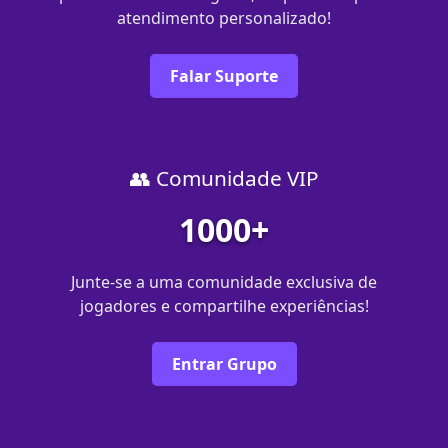
atendimento personalizado!
Falar Suporte
👥 Comunidade VIP
1000+
Junte-se a uma comunidade exclusiva de
jogadores e compartilhe experiências!
Entrar Grupo