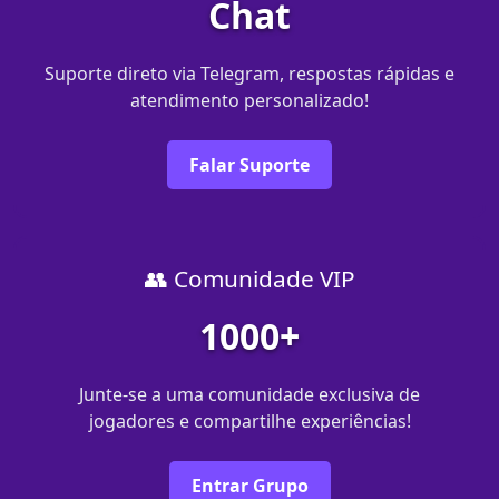
Chat
Suporte direto via Telegram, respostas rápidas e
atendimento personalizado!
Falar Suporte
👥 Comunidade VIP
1000+
Junte-se a uma comunidade exclusiva de
jogadores e compartilhe experiências!
Entrar Grupo