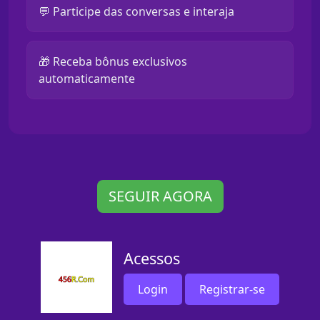
💬 Participe das conversas e interaja
🎁 Receba bônus exclusivos
automaticamente
SEGUIR AGORA
Acessos
Login
Registrar-se