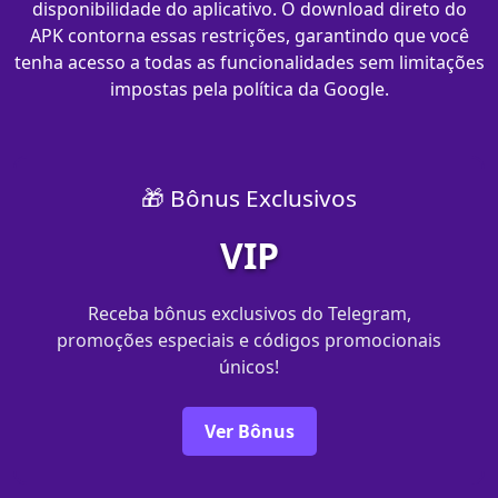
disponibilidade do aplicativo. O download direto do
APK contorna essas restrições, garantindo que você
tenha acesso a todas as funcionalidades sem limitações
impostas pela política da Google.
🎁 Bônus Exclusivos
VIP
Receba bônus exclusivos do Telegram,
promoções especiais e códigos promocionais
únicos!
Ver Bônus