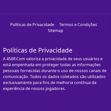
Políticas de Privacidade
Termos e Condições
Sitemap
Políticas de Privacidade
A 456R.Com valoriza a privacidade de seus usuários e
está empenhada em proteger todas as informações
pessoais fornecidas durante o uso de nossos canais de
comunicação. Todos os dados coletados são utilizados
exclusivamente para fins de melhoria contínua da
experiência de nossos jogadores.