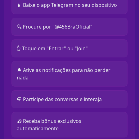
📱 Baixe o app Telegram no seu dispositivo
🔍 Procure por "@456BraOficial"
👆 Toque em "Entrar" ou "Join"
🔔 Ative as notificações para não perder
nada
💬 Participe das conversas e interaja
🎁 Receba bônus exclusivos
automaticamente