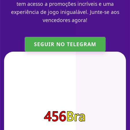
tem acesso a promoções incríveis e uma
experiência de jogo inigualável. Junte-se aos
vencedores agora!
SEGUIR NO TELEGRAM