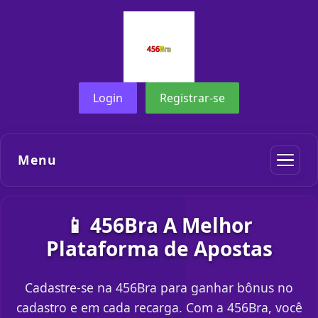
Login
Registrar-se
Menu
📱 456Bra A Melhor
Plataforma de Apostas
Cadastre-se na 456Bra para ganhar bônus no
cadastro e em cada recarga. Com a 456Bra, você