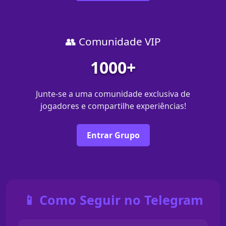
👥 Comunidade VIP
1000+
Junte-se a uma comunidade exclusiva de
jogadores e compartilhe experiências!
Entrar Grupo
📱 Como Seguir no Telegram