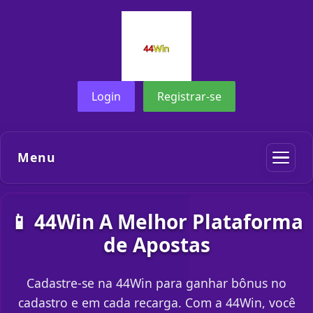
Login
Registrar-se
Menu
📱 44Win A Melhor Plataforma
de Apostas
Cadastre-se na 44Win para ganhar bônus no
cadastro e em cada recarga. Com a 44Win, você