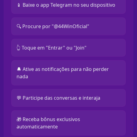
📱 Baixe o app Telegram no seu dispositivo
🔍 Procure por "@44WinOficial"
👆 Toque em "Entrar" ou "Join"
🔔 Ative as notificações para não perder
nada
💬 Participe das conversas e interaja
🎁 Receba bônus exclusivos
automaticamente