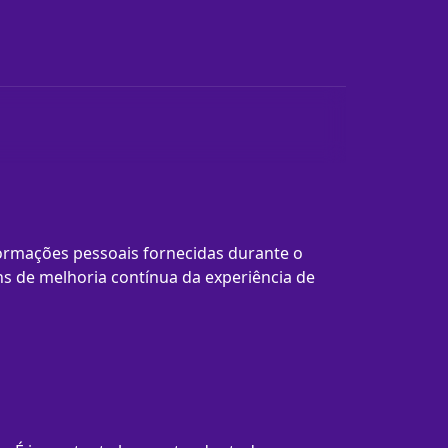
formações pessoais fornecidas durante o
ns de melhoria contínua da experiência de