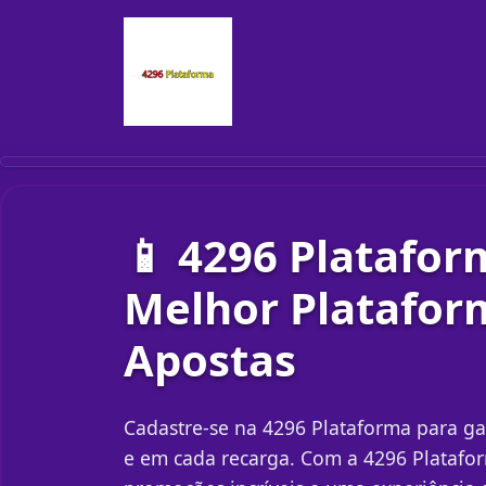
📱 4296 Platafor
Melhor Platafor
Apostas
Cadastre-se na 4296 Plataforma para g
e em cada recarga. Com a 4296 Platafor