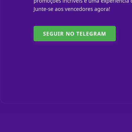
promoções incríveis e uma experiência d
Junte-se aos vencedores agora!
SEGUIR NO TELEGRAM