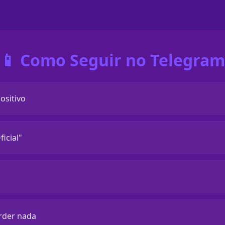
📱 Como Seguir no Telegram
ositivo
icial"
erder nada