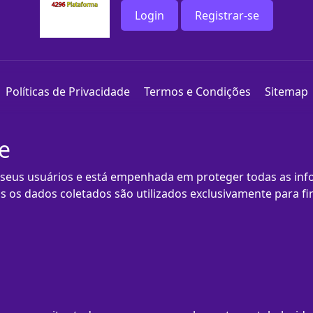
Login
Registrar-se
Políticas de Privacidade
Termos e Condições
Sitemap
de
e seus usuários e está empenhada em proteger todas as in
 os dados coletados são utilizados exclusivamente para fi