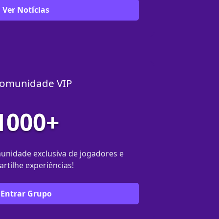
Ver Notícias
Comunidade VIP
1000+
unidade exclusiva de jogadores e
rtilhe experiências!
Entrar Grupo