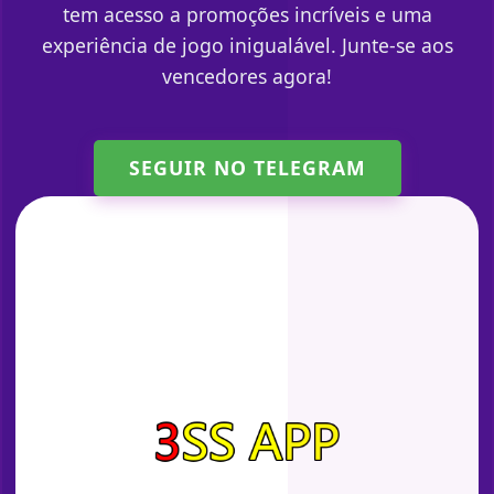
tem acesso a promoções incríveis e uma
experiência de jogo inigualável. Junte-se aos
vencedores agora!
SEGUIR NO TELEGRAM