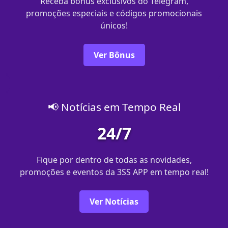
Receba bônus exclusivos do Telegram,
promoções especiais e códigos promocionais
únicos!
Ver Bônus
📢 Notícias em Tempo Real
24/7
Fique por dentro de todas as novidades,
promoções e eventos da 3SS APP em tempo real!
Ver Notícias