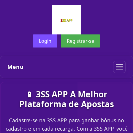
Login
Registrar-se
Menu
📱 3SS APP A Melhor
Plataforma de Apostas
Cadastre-se na 3SS APP para ganhar bônus no
cadastro e em cada recarga. Com a 3SS APP, você