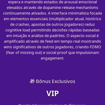
espera e mantendo estados de arousal emocional
elevados através de dopamine release mechanisms
continuamente ativados. A interface minimalista focada
em elementos essenciais (multiplicador atual, histórico
de crashes, apostas de outros jogadores) reduz
cognitive load permitindo decisões rápidas baseadas
em intuição e análise de padrões. O aspecto social é
amplificado através de feed em tempo real mostrando
wins significativos de outros jogadores, criando FOMO
(fear of missing out) e social proof que impulsionam
engagement.
🎁 Bônus Exclusivos
VIP