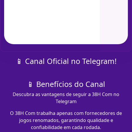
📱 Canal Oficial no Telegram!
📱 Benefícios do Canal
Descubra as vantagens de seguir a 38H Com no
Telegram
O 38H Com trabalha apenas com fornecedores de
jogos renomados, garantindo qualidade e
confiabilidade em cada rodada.