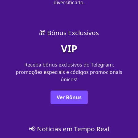
diversificado.
🎁 Bônus Exclusivos
VIP
Receba bônus exclusivos do Telegram,
promoções especiais e códigos promocionais
únicos!
Ver Bônus
📢 Notícias em Tempo Real