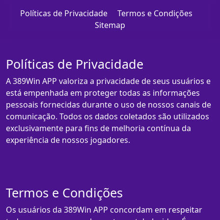
Políticas de Privacidade
Termos e Condições
Sitemap
Políticas de Privacidade
A 389Win APP valoriza a privacidade de seus usuários e
está empenhada em proteger todas as informações
pessoais fornecidas durante o uso de nossos canais de
comunicação. Todos os dados coletados são utilizados
exclusivamente para fins de melhoria contínua da
experiência de nossos jogadores.
Termos e Condições
Os usuários da 389Win APP concordam em respeitar