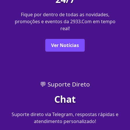
Fique por dentro de todas as novidades,
promoções e eventos da 2933.Com em tempo
real!
Ver Notícias
💬 Suporte Direto
Chat
Suporte direto via Telegram, respostas rápidas e
atendimento personalizado!