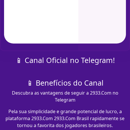
📱 Canal Oficial no Telegram!
📱 Benefícios do Canal
Descubra as vantagens de seguir a 2933.Com no
Telegram
Pela sua simplicidade e grande potencial de lucro, a
plataforma 2933.Com 2933.Com Brasil rapidamente se
tornou a favorita dos jogadores brasileiros.