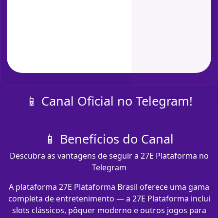
📱 Canal Oficial no Telegram!
📱 Benefícios do Canal
Descubra as vantagens de seguir a 27E Plataforma no
Telegram
A plataforma 27E Plataforma Brasil oferece uma gama
completa de entretenimento — a 27E Plataforma inclui
slots clássicos, pôquer moderno e outros jogos para