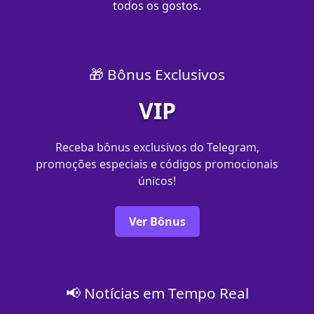
todos os gostos.
🎁 Bônus Exclusivos
VIP
Receba bônus exclusivos do Telegram,
promoções especiais e códigos promocionais
únicos!
Ver Bônus
📢 Notícias em Tempo Real