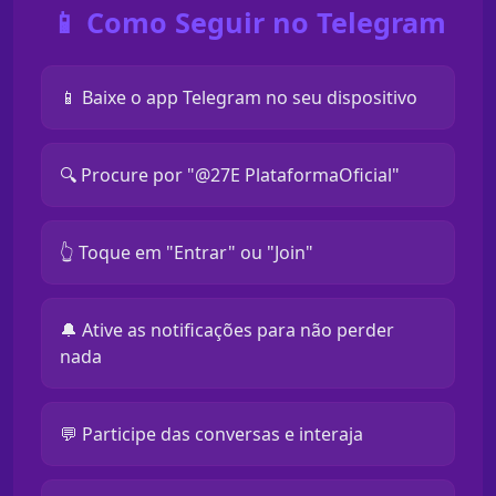
📱 Como Seguir no Telegram
📱 Baixe o app Telegram no seu dispositivo
🔍 Procure por "@27E PlataformaOficial"
👆 Toque em "Entrar" ou "Join"
🔔 Ative as notificações para não perder
nada
💬 Participe das conversas e interaja