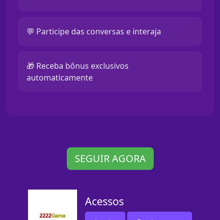
💬 Participe das conversas e interaja
🎁 Receba bônus exclusivos
automaticamente
SEGUIR AGORA
Acessos