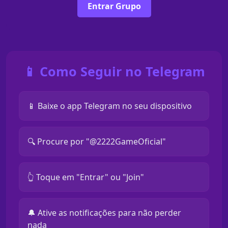
Entrar Grupo
📱 Como Seguir no Telegram
📱 Baixe o app Telegram no seu dispositivo
🔍 Procure por "@2222GameOficial"
👆 Toque em "Entrar" ou "Join"
🔔 Ative as notificações para não perder
nada