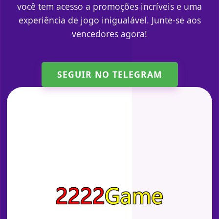
você tem acesso a promoções incríveis e uma
experiência de jogo inigualável. Junte-se aos
vencedores agora!
SEGUIR NO TELEGRAM