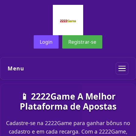
Login
Registrar-se
Menu
📱 2222Game A Melhor
Plataforma de Apostas
Cadastre-se na 2222Game para ganhar bônus no
cadastro e em cada recarga. Com a 2222Game,