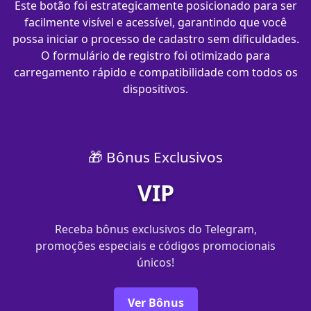
Este botão foi estrategicamente posicionado para ser
facilmente visível e acessível, garantindo que você
possa iniciar o processo de cadastro sem dificuldades.
O formulário de registro foi otimizado para
carregamento rápido e compatibilidade com todos os
dispositivos.
🎁 Bônus Exclusivos
VIP
Receba bônus exclusivos do Telegram,
promoções especiais e códigos promocionais
únicos!
Ver Bônus