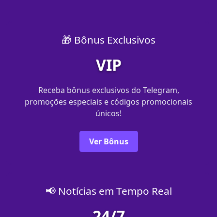
🎁 Bônus Exclusivos
VIP
Receba bônus exclusivos do Telegram,
promoções especiais e códigos promocionais
únicos!
Ver Bônus
📢 Notícias em Tempo Real
24/7