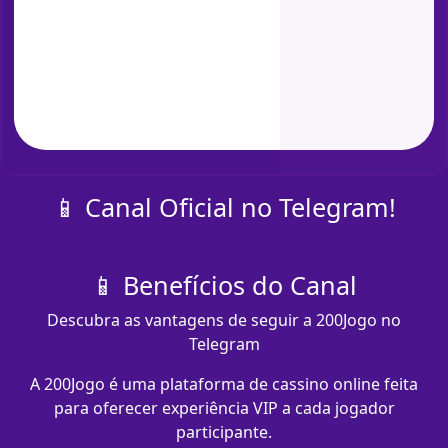
📱 Canal Oficial no Telegram!
📱 Benefícios do Canal
Descubra as vantagens de seguir a 200Jogo no
Telegram
A 200Jogo é uma plataforma de cassino online feita
para oferecer experiência VIP a cada jogador
participante.