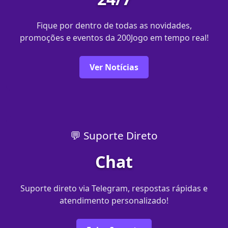
Fique por dentro de todas as novidades,
promoções e eventos da 200Jogo em tempo real!
Ver Notícias
💬 Suporte Direto
Chat
Suporte direto via Telegram, respostas rápidas e
atendimento personalizado!