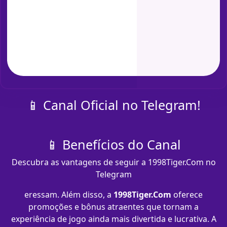
📱 Canal Oficial no Telegram!
📱 Benefícios do Canal
Descubra as vantagens de seguir a 1998Tiger.Com no
Telegram
eressam. Além disso, a
1998Tiger.Com
oferece
promoções e bônus atraentes que tornam a
experiência de jogo ainda mais divertida e lucrativa. A