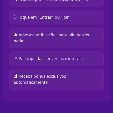
👆 Toque em "Entrar" ou "Join"
🔔 Ative as notificações para não perder
nada
💬 Participe das conversas e interaja
🎁 Receba bônus exclusivos
automaticamente