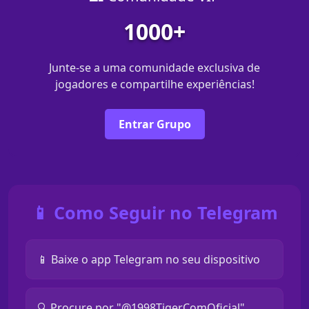
1000+
Junte-se a uma comunidade exclusiva de
jogadores e compartilhe experiências!
Entrar Grupo
📱 Como Seguir no Telegram
📱 Baixe o app Telegram no seu dispositivo
🔍 Procure por "@1998Tiger.ComOficial"