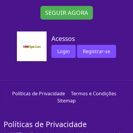
SEGUIR AGORA
Acessos
Login
Registrar-se
Políticas de Privacidade
Termos e Condições
Sitemap
Políticas de Privacidade