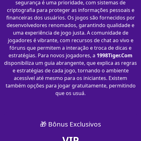
segurança é uma prioridade, com sistemas de
criptografia para proteger as informações pessoais e
financeiras dos usuários. Os jogos são fornecidos por
desenvolvedores renomados, garantindo qualidade e
uma experiência de jogo justa. A comunidade de
jogadores é vibrante, com recursos de chat ao vivo e
fóruns que permitem a interação e troca de dicas e
estratégias. Para novos jogadores, a
1998Tiger.Com
disponibiliza um guia abrangente, que explica as regras
e estratégias de cada jogo, tornando o ambiente
acessível até mesmo para os iniciantes. Existem
também opções para jogar gratuitamente, permitindo
que os usuá.
🎁 Bônus Exclusivos
VIP