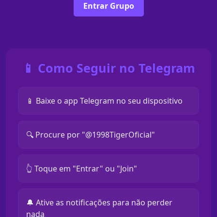
Entrar Grupo
📱 Como Seguir no Telegram
📱 Baixe o app Telegram no seu dispositivo
🔍 Procure por "@1998TigerOficial"
👆 Toque em "Entrar" ou "Join"
🔔 Ative as notificações para não perder
nada