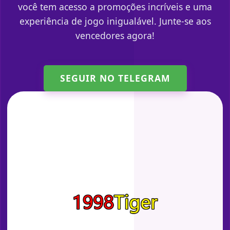
você tem acesso a promoções incríveis e uma
experiência de jogo inigualável. Junte-se aos
vencedores agora!
SEGUIR NO TELEGRAM