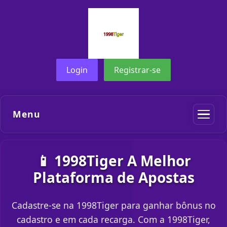
Login
Registrar-se
Menu
📱 1998Tiger A Melhor
Plataforma de Apostas
Cadastre-se na 1998Tiger para ganhar bônus no
cadastro e em cada recarga. Com a 1998Tiger,