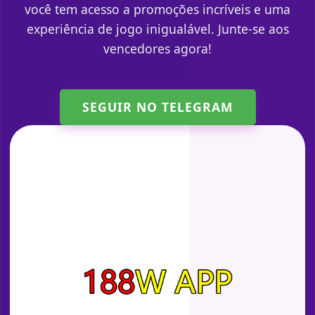
você tem acesso a promoções incríveis e uma
experiência de jogo inigualável. Junte-se aos
vencedores agora!
SEGUIR NO TELEGRAM