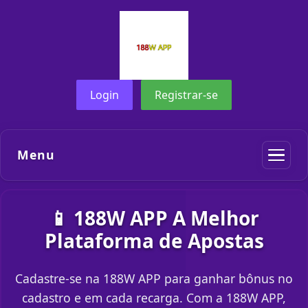
Login
Registrar-se
Menu
📱 188W APP A Melhor
Plataforma de Apostas
Cadastre-se na 188W APP para ganhar bônus no
cadastro e em cada recarga. Com a 188W APP,