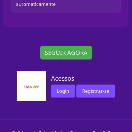
automaticamente
SEGUIR AGORA
Acessos
Login
Registrar-se