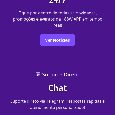
Fique por dentro de todas as novidades,
promoções e eventos da 188W APP em tempo
real!
Ver Notícias
💬 Suporte Direto
Chat
Suporte direto via Telegram, respostas rápidas e
atendimento personalizado!