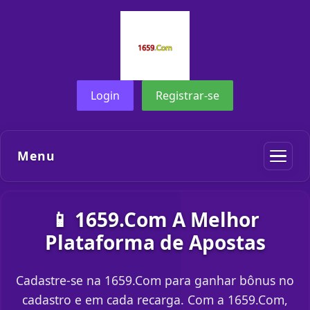
Login
Registrar-se
Menu
📱 1659.Com A Melhor
Plataforma de Apostas
Cadastre-se na 1659.Com para ganhar bônus no
cadastro e em cada recarga. Com a 1659.Com,