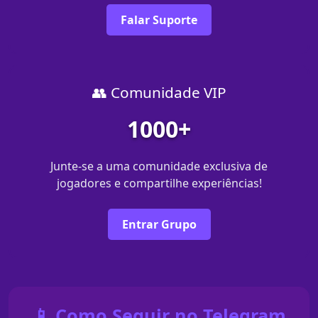
Falar Suporte
👥 Comunidade VIP
1000+
Junte-se a uma comunidade exclusiva de
jogadores e compartilhe experiências!
Entrar Grupo
📱 Como Seguir no Telegram