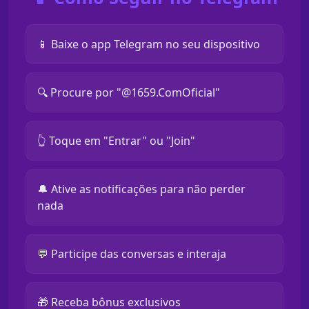
📱 Baixe o app Telegram no seu dispositivo
🔍 Procure por "@1659.ComOficial"
👆 Toque em "Entrar" ou "Join"
🔔 Ative as notificações para não perder
nada
💬 Participe das conversas e interaja
🎁 Receba bônus exclusivos