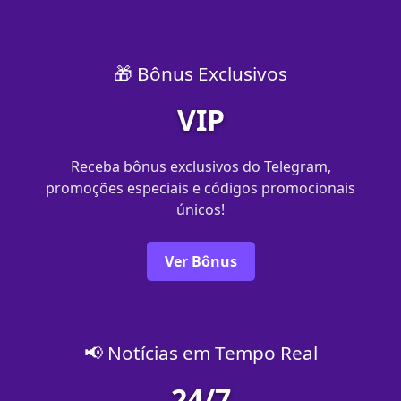
🎁 Bônus Exclusivos
VIP
Receba bônus exclusivos do Telegram,
promoções especiais e códigos promocionais
únicos!
Ver Bônus
📢 Notícias em Tempo Real
24/7