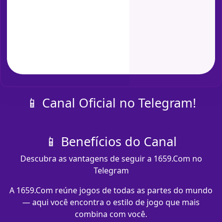
📱 Canal Oficial no Telegram!
📱 Benefícios do Canal
Descubra as vantagens de seguir a 1659.Com no
Telegram
A 1659.Com reúne jogos de todas as partes do mundo
— aqui você encontra o estilo de jogo que mais
combina com você.