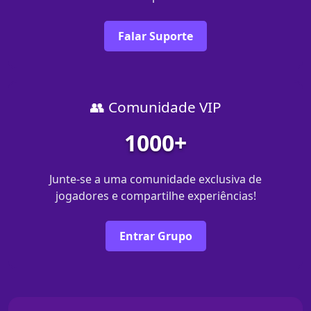
Falar Suporte
👥 Comunidade VIP
1000+
Junte-se a uma comunidade exclusiva de
jogadores e compartilhe experiências!
Entrar Grupo