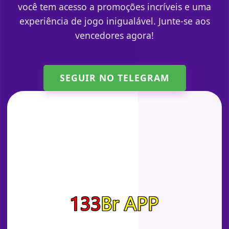
você tem acesso a promoções incríveis e uma
experiência de jogo inigualável. Junte-se aos
vencedores agora!
SEGUIR NO TELEGRAM