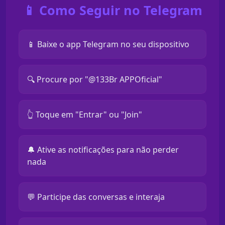
📱 Como Seguir no Telegram
📱 Baixe o app Telegram no seu dispositivo
🔍 Procure por "@133Br APPOficial"
👆 Toque em "Entrar" ou "Join"
🔔 Ative as notificações para não perder
nada
💬 Participe das conversas e interaja