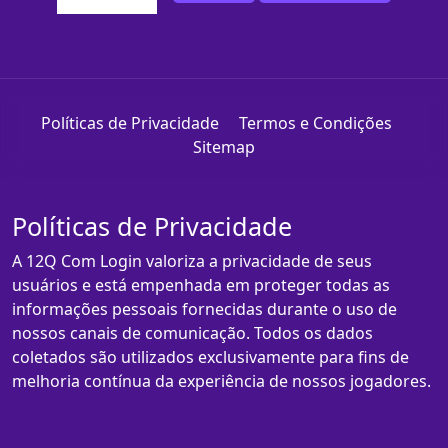
Políticas de Privacidade
Termos e Condições
Sitemap
Políticas de Privacidade
A 12Q Com Login valoriza a privacidade de seus
usuários e está empenhada em proteger todas as
informações pessoais fornecidas durante o uso de
nossos canais de comunicação. Todos os dados
coletados são utilizados exclusivamente para fins de
melhoria contínua da experiência de nossos jogadores.