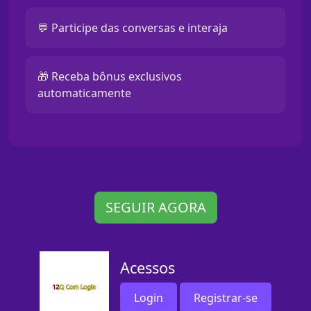
💬 Participe das conversas e interaja
🎁 Receba bônus exclusivos
automaticamente
SEGUIR AGORA
Acessos
Login
Registrar-se