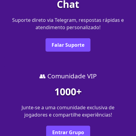
Chat
Suporte direto via Telegram, respostas rápidas e
atendimento personalizado!
Falar Suporte
👥 Comunidade VIP
1000+
Junte-se a uma comunidade exclusiva de
jogadores e compartilhe experiências!
Entrar Grupo