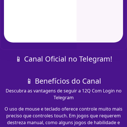
📱 Canal Oficial no Telegram!
📱 Benefícios do Canal
Descubra as vantagens de seguir a 12Q Com Login no
Telegram
O uso de mouse e teclado oferece controle muito mais
preciso que controles touch. Em jogos que requerem
destreza manual, como alguns jogos de habilidade e