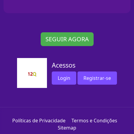
SEGUIR AGORA
Acessos
Login
Registrar-se
Políticas de Privacidade
Termos e Condições
Sitemap