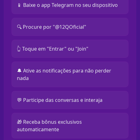
📱 Baixe o app Telegram no seu dispositivo
🔍 Procure por "@12QOficial"
👆 Toque em "Entrar" ou "Join"
🔔 Ative as notificações para não perder
nada
💬 Participe das conversas e interaja
🎁 Receba bônus exclusivos
automaticamente