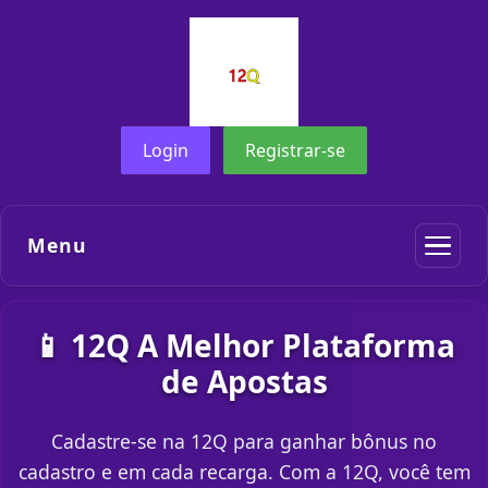
Login
Registrar-se
Menu
📱 12Q A Melhor Plataforma
de Apostas
Cadastre-se na 12Q para ganhar bônus no
cadastro e em cada recarga. Com a 12Q, você tem