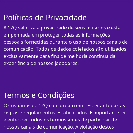
Políticas de Privacidade
A 12Q valoriza a privacidade de seus usuários e está
empenhada em proteger todas as informações
pessoais fornecidas durante o uso de nossos canais de
comunicação. Todos os dados coletados são utilizados
exclusivamente para fins de melhoria contínua da
experiência de nossos jogadores.
Termos e Condições
Os usuários da 12Q concordam em respeitar todas as
regras e regulamentos estabelecidos. É importante ler
e entender todos os termos antes de participar de
nossos canais de comunicação. A violação destes