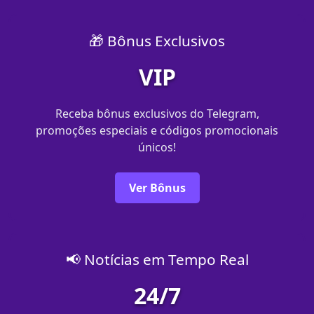
🎁 Bônus Exclusivos
VIP
Receba bônus exclusivos do Telegram,
promoções especiais e códigos promocionais
únicos!
Ver Bônus
📢 Notícias em Tempo Real
24/7