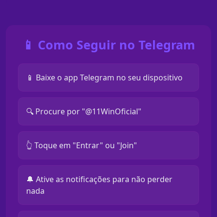
📱 Como Seguir no Telegram
📱 Baixe o app Telegram no seu dispositivo
🔍 Procure por "@11WinOficial"
👆 Toque em "Entrar" ou "Join"
🔔 Ative as notificações para não perder
nada