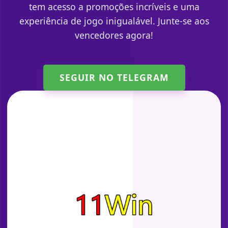
tem acesso a promoções incríveis e uma
experiência de jogo inigualável. Junte-se aos
vencedores agora!
SEGUIR NO TELEGRAM