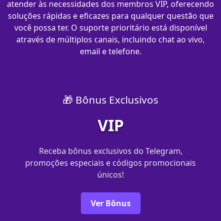
atender às necessidades dos membros VIP, oferecendo
soluções rápidas e eficazes para qualquer questão que
você possa ter. O suporte prioritário está disponível
através de múltiplos canais, incluindo chat ao vivo,
email e telefone.
🎁 Bônus Exclusivos
VIP
Receba bônus exclusivos do Telegram,
promoções especiais e códigos promocionais
únicos!
Ver Bônus