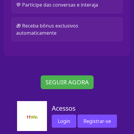
💬 Participe das conversas e interaja
🎁 Receba bônus exclusivos
automaticamente
SEGUIR AGORA
Acessos
Login
Registrar-se