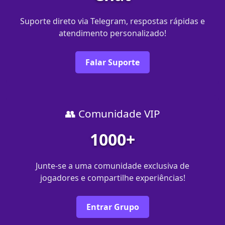
Suporte direto via Telegram, respostas rápidas e
atendimento personalizado!
Falar Suporte
👥 Comunidade VIP
1000+
Junte-se a uma comunidade exclusiva de
jogadores e compartilhe experiências!
Entrar Grupo