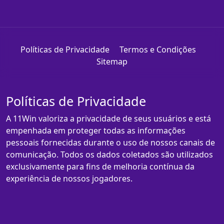
Políticas de Privacidade
Termos e Condições
Sitemap
Políticas de Privacidade
A 11Win valoriza a privacidade de seus usuários e está
empenhada em proteger todas as informações
pessoais fornecidas durante o uso de nossos canais de
comunicação. Todos os dados coletados são utilizados
exclusivamente para fins de melhoria contínua da
experiência de nossos jogadores.