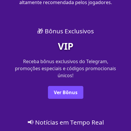
altamente recomendada pelos jogadores.
🎁 Bônus Exclusivos
VIP
Receba bônus exclusivos do Telegram,
promoções especiais e códigos promocionais
únicos!
Ver Bônus
📢 Notícias em Tempo Real