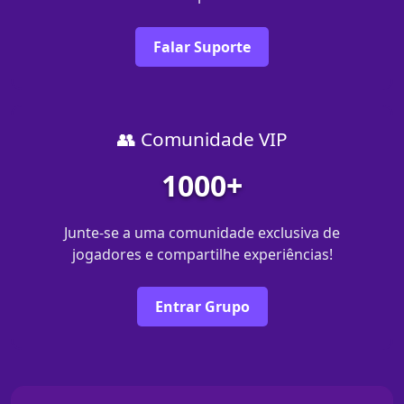
Falar Suporte
👥 Comunidade VIP
1000+
Junte-se a uma comunidade exclusiva de
jogadores e compartilhe experiências!
Entrar Grupo