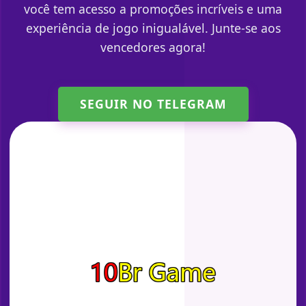
você tem acesso a promoções incríveis e uma
experiência de jogo inigualável. Junte-se aos
vencedores agora!
SEGUIR NO TELEGRAM