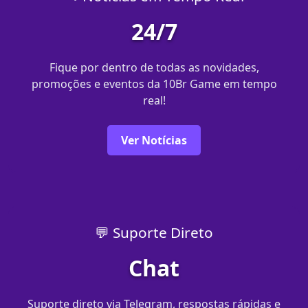
24/7
Fique por dentro de todas as novidades,
promoções e eventos da 10Br Game em tempo
real!
Ver Notícias
💬 Suporte Direto
Chat
Suporte direto via Telegram, respostas rápidas e