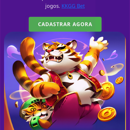
jogos.
KKGG Bet
CADASTRAR AGORA