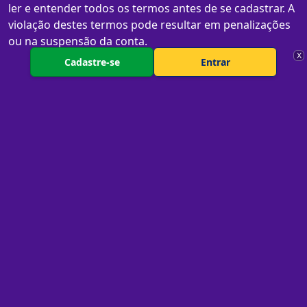
ler e entender todos os termos antes de se cadastrar. A
violação destes termos pode resultar em penalizações
ou na suspensão da conta.
X
Cadastre-se
Entrar